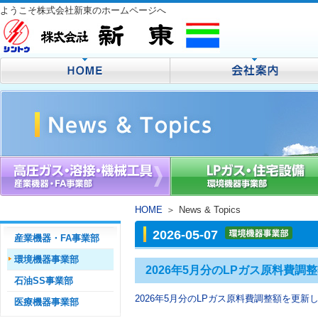
ようこそ株式会社新東のホームページへ
HOME
＞
News & Topics
2026-05-07
産業機器・FA事業部
環境機器事業部
2026年5月分のLPガス原料費
石油SS事業部
2026年5月分のLPガス原料費調整額を更新
医療機器事業部