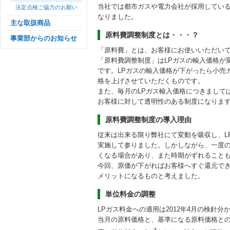
当社では都市ガスや電力会社が採用している
法定点検ご協力のお願い
なりました。
主な取扱商品
原料費調整制度とは・・・？
事業部からのお知らせ
「原料費」とは、お客様にお使いいただいて
「原料費調整制度」はLPガスの輸入価格が
です。LPガスの輸入価格が下がったら小売
格を上げさせていただくものです。
また、毎月のLPガス輸入価格につきまして
お客様に対して透明性のある制度になりま
原料費調整制度の導入理由
従来は出来る限り弊社にて変動を吸収し、L
実施して参りました。しかしながら、一度
くなる場合があり、また時期がずれること
今回、原価が下がればお客様へすぐ還元で
メリットになるものと考えました。
単位料金の調整
LPガス料金への適用は2012年4月の検針
当月の原料価格と、基準になる原料価格と