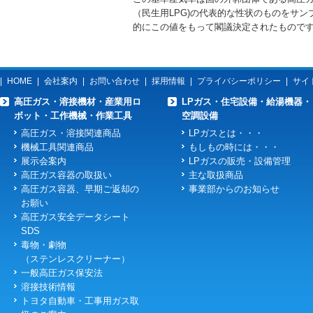
（民生用LPG)の代表的な性状のものをサ
的にこの値をもって閣議決定されたもので
|
HOME
|
会社案内
|
お問い合わせ
|
採用情報
|
プライバシーポリシー
|
サイ
高圧ガス・溶接機材・産業用ロ
LPガス・住宅設備・給湯機器・
ボット・工作機械・作業工具
空調設備
高圧ガス・溶接関連商品
LPガスとは・・・
機械工具関連商品
もしもの時には・・・
展示会案内
LPガスの販売・設備管理
高圧ガス容器の取扱い
主な取扱商品
高圧ガス容器、早期ご返却の
事業部からのお知らせ
お願い
高圧ガス安全データシート
SDS
毒物・劇物
（ステンレスクリーナー）
一般高圧ガス保安法
溶接技術情報
トヨタ自動車・工事用ガス取