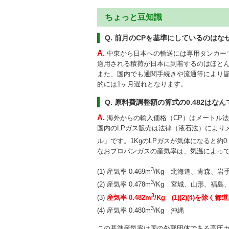
ちょっと豆知識
Q. 前月のCPを基準にしているのはな
A.
中東から日本への輸送には専用タンカー
適用される積荷が日本に到着するのはほとん
また、国内でも通関手続きや流通等により
的には1ヶ月遅れとなります。
Q. 原料費調整額の算式の0.482はな
A.
海外からの輸入価格（CP）はメートル
国内のLPガス販売は法律（液石法）により
ル」です。1KgのLPガスが気体になると約0.4
なおプロパンガスの産気率は、気温によって
3
(1) 産気率 0.469m
/Kg 北海道、青森、岩
3
(2) 産気率 0.478m
/Kg 宮城、山形、福島
3
(3)
産気率 0.482m
/Kg (1)(2)(4)を除く都
3
(4) 産気率 0.480m
/Kg 沖縄
この基準産気率は国の外郭団体である高圧ガ