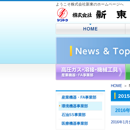
ようこそ株式会社新東のホームページへ
HOME
＞
2015
産業機器・FA事業部
環境機器事業部
201
石油SS事業部
2016年
医療機器事業部