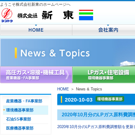
ようこそ株式会社新東のホームページへ
HOME
＞
News & Topics
2020-10-03
産業機器・FA事業部
環境機器事業部
2020年10月分のLPガス原料費
石油SS事業部
2020年10月分のLPガス原料費調整額を更
医療機器事業部