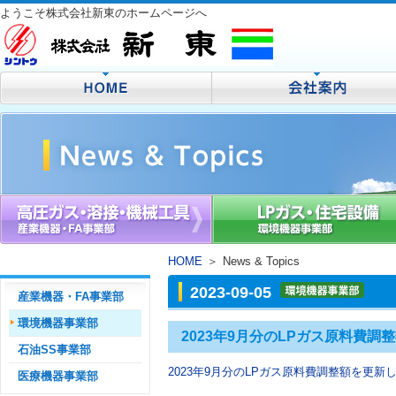
ようこそ株式会社新東のホームページへ
HOME
＞
News & Topics
2023-09-05
産業機器・FA事業部
環境機器事業部
2023年9月分のLPガス原料費
石油SS事業部
2023年9月分のLPガス原料費調整額を更新
医療機器事業部